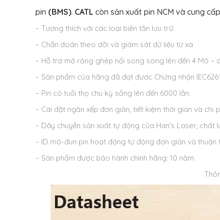
pin
(BMS)
.
CATL
còn sản xuất pin NCM và cung cấ
– Tương thích với các loại biến tần lưu trữ.
– Chẩn đoán theo dõi và giám sát dữ liệu từ xa
– Hỗ trợ mở rộng ghép nối song song lên đến 4 Mô – 
– Sản phẩm của hãng đã đạt được Chứng nhận IEC62619,
– Pin có tuổi thọ chu kỳ sống lên đến 6000 lần.
– Cài đặt ngăn xếp đơn giản, tiết kiệm thời gian và chi p
– Dây chuyền sản xuất tự động của Han’s Laser, chất l
– ID mô-đun pin hoạt động tự động đơn giản và thuận t
– Sản phẩm được bảo hành chính hãng: 10 năm.
Thôn