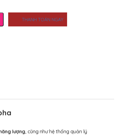
THANH TOÁN NGAY
pha
 năng lượng
, cũng như hệ thống quản lý