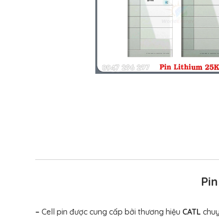
Pi
–
Cell pin được cung cấp bởi thương hiệu
CATL
chuy