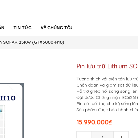
ÁN
TIN TỨC
VỀ CHÚNG TÔI
ium SOFAR 25KW (GTX3000-H10)
Pin lưu trữ Lithium
Tương thích với biến tần lưu t
Chẩn đoán và giám sát dữ liệu
Hỗ trợ ghép nối song song l
Đạt được Chứng nhận IEC62619,
Pin có tuổi thọ chu kỳ sống lê
Sản phẩm được bảo hành chín
15.990.000
₫
-
+