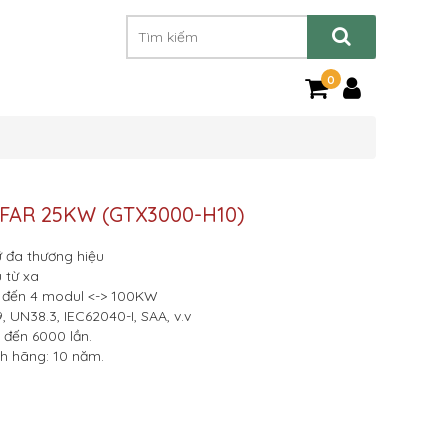
0
 SOFAR 25KW (GTX3000-H10)
rữ đa thương hiệu
 từ xa
ên đến 4 modul <-> 100KW
 UN38.3, IEC62040-I, SAA, v.v
n đến 6000 lần.
h hãng: 10 năm.