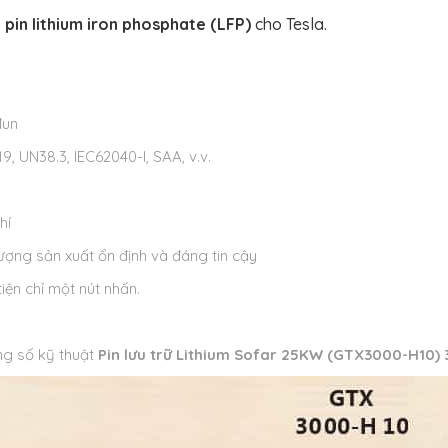
p
pin lithium iron phosphate (LFP)
cho Tesla.
đun
 UN38.3, IEC62040-I, SAA, v.v.
hí
ượng sản xuất ổn định và đáng tin cậy
iện chỉ một nút nhấn.
g số kỹ thuật
Pin lưu trữ Lithium Sofar 25KW (GTX3000-H10)