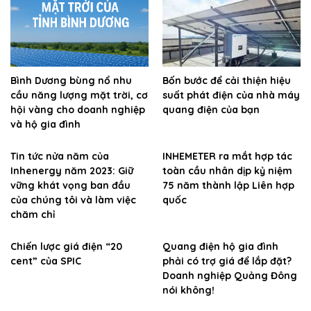
Bình Dương bùng nổ nhu
Bốn bước để cải thiện hiệu
cầu năng lượng mặt trời, cơ
suất phát điện của nhà máy
hội vàng cho doanh nghiệp
quang điện của bạn
và hộ gia đình
Tin tức nửa năm của
INHEMETER ra mắt hợp tác
Inhenergy năm 2023: Giữ
toàn cầu nhân dịp kỷ niệm
vững khát vọng ban đầu
75 năm thành lập Liên hợp
của chúng tôi và làm việc
quốc
chăm chỉ
Chiến lược giá điện “20
Quang điện hộ gia đình
cent” của SPIC
phải có trợ giá để lắp đặt?
Doanh nghiệp Quảng Đông
nói không!